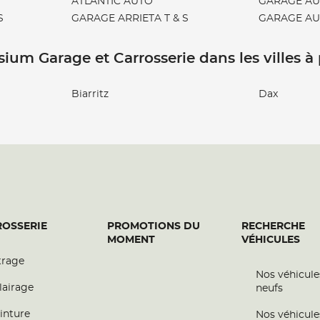
ATLANTIC AUTO
GARAGE AU
S
GARAGE ARRIETA T & S
GARAGE AU
sium Garage et Carrosserie dans les villes à
Biarritz
Dax
OSSERIE
PROMOTIONS DU
RECHERCHE
MOMENT
VÉHICULES
trage
Nos véhicule
lairage
neufs
inture
Nos véhicule