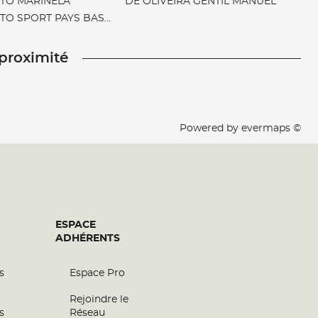
TO MARINELA
DE OLIVEIRA GENTIL MANUEL
TO SPORT PAYS BASQUE
 proximité
Powered by
evermaps ©
ESPACE
ADHÉRENTS
s
Espace Pro
Rejoindre le
s
Réseau