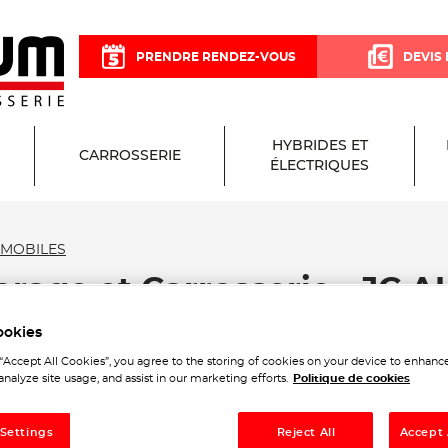
PRENDRE RENDEZ-VOUS
DEVIS 
HYBRIDES ET
CARROSSERIE
ÉLECTRIQUES
OMOBILES
arage et Carrosserie - JC
ookies
 “Accept All Cookies”, you agree to the storing of cookies on your device to enhance
analyze site usage, and assist in our marketing efforts.
Politique de cookies
 Settings
Reject All
Accept 