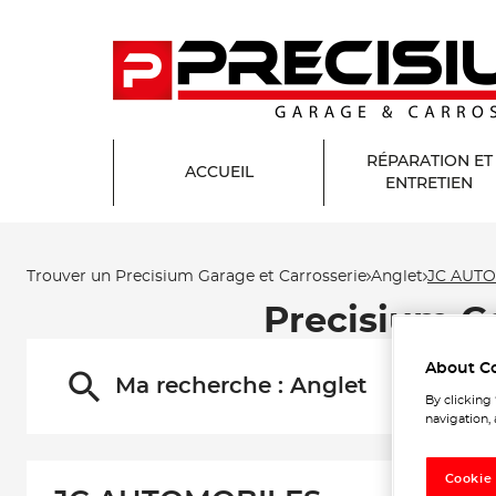
RÉPARATION ET
ACCUEIL
ENTRETIEN
Trouver un Precisium Garage et Carrosserie
Anglet
JC AUT
Precisium G
About C
Ma recherche :
Anglet
By clicking
navigation, 
Cookie