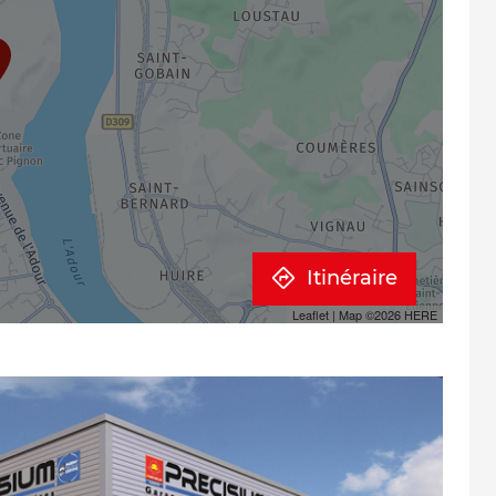
Itinéraire
Leaflet
| Map ©2026
HERE