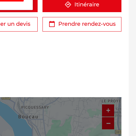
éphone
Itinéraire
r un devis
Prendre rendez-vous
+
−