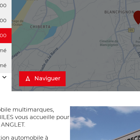
:00
:00
:00
mé
mé
Naviguer
bile multimarques,
LES vous accueille pour
 à ANGLET.
tion automobile à