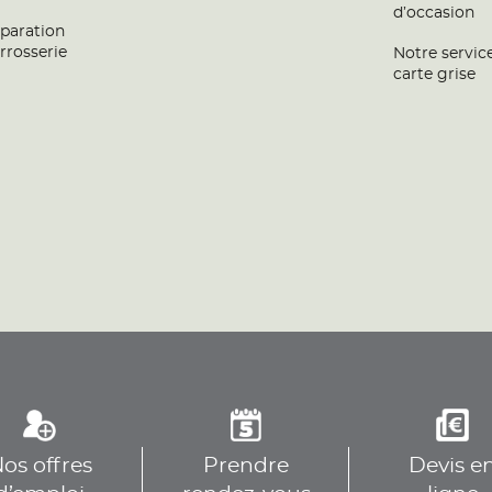
d’occasion
paration
rrosserie
Notre servic
carte grise
os offres
Prendre
Devis e