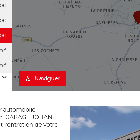
:00
:00
:00
mé
mé
Naviguer
 automobile
um. GARAGE JOHAN
 l'entretien de votre