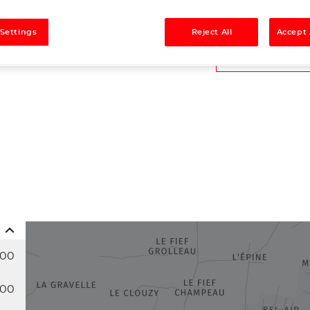
Tél
 Settings
Reject All
Accept 
Demande
:00
:00