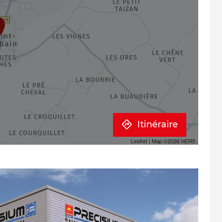
Itinéraire
Leaflet
| Map ©2026
HERE