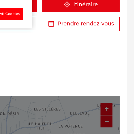
éphone
Itinéraire
All Cookies
r un devis
Prendre rendez-vous
+
−