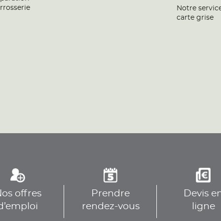
rrosserie
Notre servic
carte grise
os offres
Prendre
Devis e
d’emploi
rendez-vous
ligne