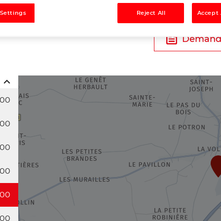
Tél
 Settings
Reject All
Accept 
Demande
:00
:00
:00
:00
:00
:00