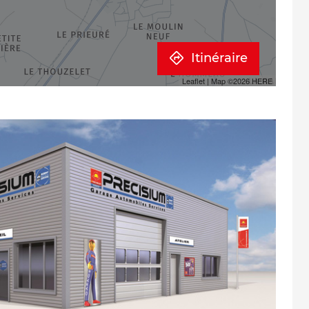
Itinéraire
Leaflet
| Map ©2026
HERE