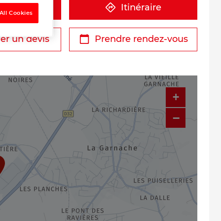
éphone
Itinéraire
All Cookies
r un devis
Prendre rendez-vous
+
−