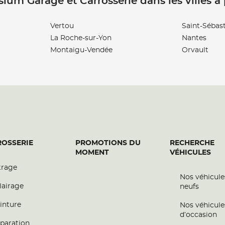
sium Garage et Carrosserie dans les villes à
Vertou
Saint-Sébast
La Roche-sur-Yon
Nantes
Montaigu-Vendée
Orvault
OSSERIE
PROMOTIONS DU
RECHERCHE
MOMENT
VÉHICULES
trage
Nos véhicule
lairage
neufs
inture
Nos véhicule
d’occasion
paration