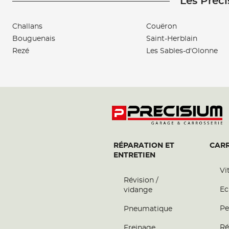
Les Preci
Challans
Couëron
Bouguenais
Saint-Herblain
Rezé
Les Sables-d'Olonne
RÉPARATION ET
CARR
ENTRETIEN
Vi
Révision /
Ec
vidange
Pe
Pneumatique
Ré
Freinage