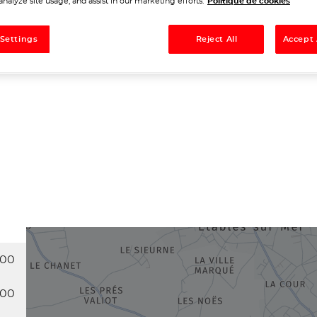
analyze site usage, and assist in our marketing efforts.
Politique de cookies
Tél
 Settings
Reject All
Accept 
Demande
:00
:00