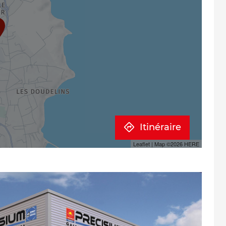
Itinéraire
Leaflet
| Map ©2026
HERE