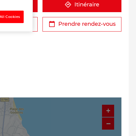
éphone
Itinéraire
All Cookies
r un devis
Prendre rendez-vous
+
−