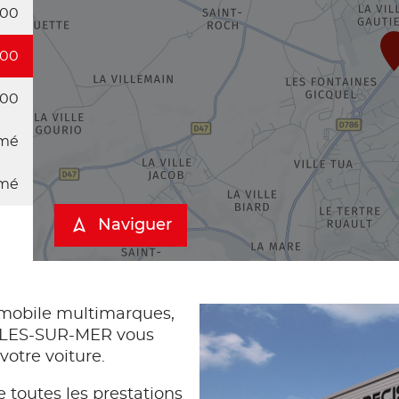
:00
:00
:00
mé
mé
Naviguer
obile multimarques,
BLES-SUR-MER vous
votre voiture.
 toutes les prestations