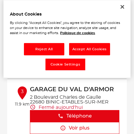
Voir plus
About Cookies
By clicking “Accept All Cookies”, you agree to the storing of cookies
GARAGE LAINE
on your device to enhance site navigation, analyze site usage, and
2
assist in our marketing efforts.
Politique de cookies
34 Rue des Châtelets
22950 TREGUEUX
6.28
Fermé aujourd'hui
km
Reject All
Accept All Cookies
Téléphone
Cookie Settings
Voir plus
GARAGE DU VAL D'ARMOR
3
2 Boulevard Charles de Gaulle
22680 BINIC-ETABLES-SUR-MER
11.9 km
Fermé aujourd'hui
Téléphone
Voir plus