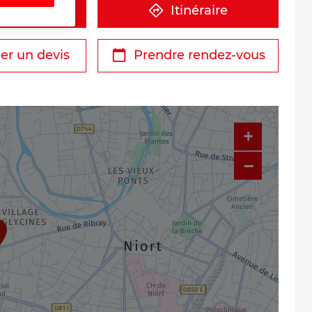
éphone
Itinéraire
r un devis
Prendre rendez-vous
+
−