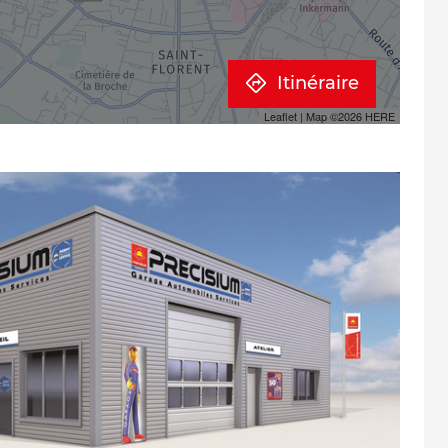
Itinéraire
Leaflet
| Map ©2026
HERE