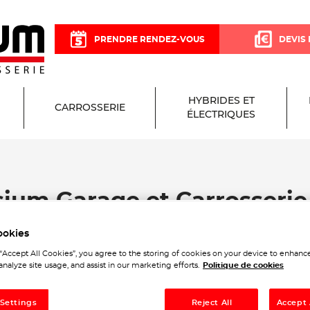
PRENDRE RENDEZ-VOUS
DEVIS 
HYBRIDES ET
CARROSSERIE
ÉLECTRIQUES
sium Garage et Carrosserie
ookies
 “Accept All Cookies”, you agree to the storing of cookies on your device to enhance
analyze site usage, and assist in our marketing efforts.
Politique de cookies
 Settings
Reject All
Accept 