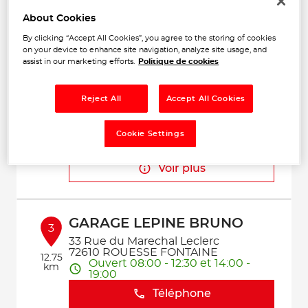
Voir plus
About Cookies
By clicking “Accept All Cookies”, you agree to the storing of cookies
on your device to enhance site navigation, analyze site usage, and
assist in our marketing efforts.
Politique de cookies
BOREE
2
Za le Poirier Billot
61250 ECOUVES
Reject All
Accept All Cookies
9.79
Ouvert 08:30 - 12:00 et 14:00 -
km
18:00
Cookie Settings
Téléphone
Voir plus
GARAGE LEPINE BRUNO
3
33 Rue du Marechal Leclerc
72610 ROUESSE FONTAINE
12.75
Ouvert 08:00 - 12:30 et 14:00 -
km
19:00
Téléphone