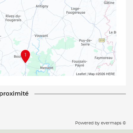
1
Leaflet
| Map ©2026
HERE
 proximité
Powered by
evermaps ©