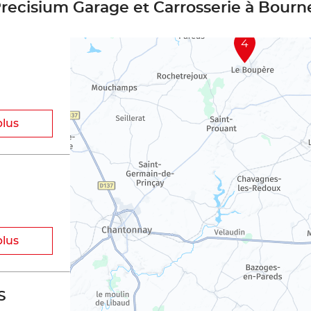
recisium Garage et Carrosserie à Bour
4
plus
plus
S