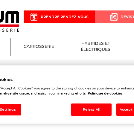
PRENDRE RENDEZ-VOUS
DEVIS 
HYBRIDES ET
CARROSSERIE
ÉLECTRIQUES
ookies
ium Garage et Carrosserie
 “Accept All Cookies”, you agree to the storing of cookies on your device to enhance
analyze site usage, and assist in our marketing efforts.
Politique de cookies
 Settings
Reject All
Accept 