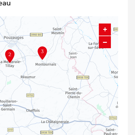
neau
+
−
3
2