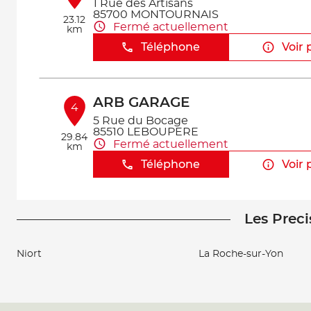
1 Rue des Artisans
85700 MONTOURNAIS
23.12
Fermé actuellement
km
Téléphone
Voir 
ARB GARAGE
4
5 Rue du Bocage
85510 LEBOUPERE
29.84
Fermé actuellement
km
Téléphone
Voir 
Les Preci
Niort
La Roche-sur-Yon