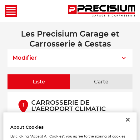
Les Precisium Garage et
Carrosserie à Cestas
Modifier
Liste
Carte
CARROSSERIE DE
1
L'AEROPORT CLIMATIC
AUTO
11.92
km
12 Rue Gay Lussac
About Cookies
33700 MERIGNAC
Fermé actuellement
By clicking “Accept All Cookies”, you agree to the storing of cookies