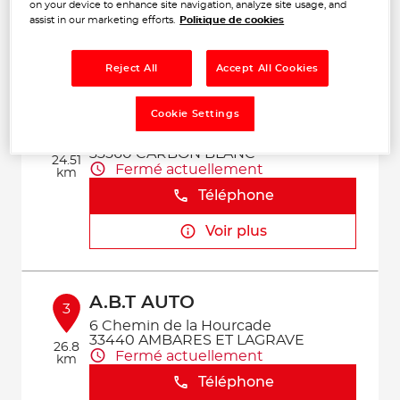
on your device to enhance site navigation, analyze site usage, and
Téléphone
assist in our marketing efforts.
Politique de cookies
Voir plus
Reject All
Accept All Cookies
UTIL SERVICES
Cookie Settings
2
9 Rue du Carbouney
33560 CARBON BLANC
24.51
Fermé actuellement
km
Téléphone
Voir plus
A.B.T AUTO
3
6 Chemin de la Hourcade
33440 AMBARES ET LAGRAVE
26.8
Fermé actuellement
km
Téléphone