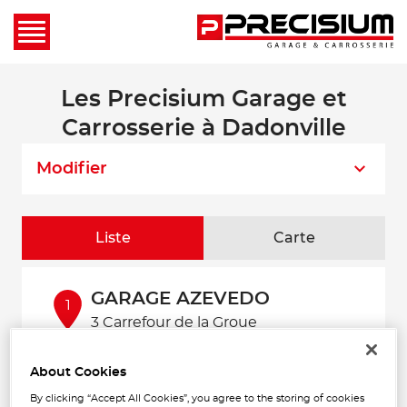
Les Precisium Garage et
Carrosserie à Dadonville
Modifier
Liste
Carte
GARAGE AZEVEDO
1
3 Carrefour de la Groue
45300 DADONVILLE
930 m
Ouvert 08:00 - 12:00 et 14:00 -
17:00
About Cookies
Téléphone
By clicking “Accept All Cookies”, you agree to the storing of cookies