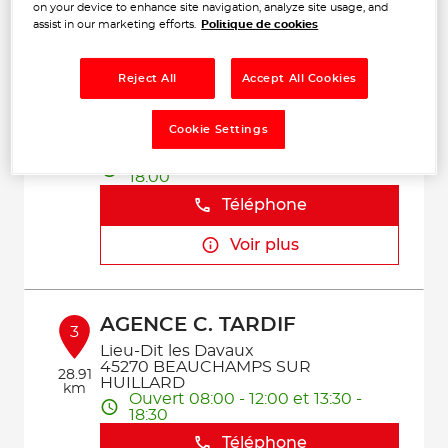
on your device to enhance site navigation, analyze site usage, and
Voir plus
assist in our marketing efforts.
Politique de cookies
Reject All
Accept All Cookies
GARAGE A.S.J.
2
544 Rue du 24 Novembre
Cookie Settings
45270 LADON
26.8
Ouvert 08:00 - 12:00 et 14:00 -
km
18:00
Téléphone
Voir plus
AGENCE C. TARDIF
3
Lieu-Dit les Davaux
45270 BEAUCHAMPS SUR
28.91
HUILLARD
km
Ouvert 08:00 - 12:00 et 13:30 -
18:30
Téléphone