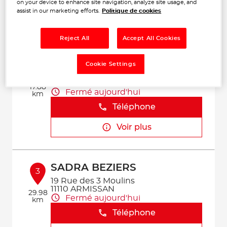
Téléphone
on your device to enhance site navigation, analyze site usage, and
assist in our marketing efforts.
Politique de cookies
Voir plus
Reject All
Accept All Cookies
GARAGE CM2L
Cookie Settings
2
152 Rue Andre Citroen
11210 PORT-LA-NOUVELLE
17.88
Fermé aujourd'hui
km
Téléphone
Voir plus
SADRA BEZIERS
3
19 Rue des 3 Moulins
11110 ARMISSAN
29.98
Fermé aujourd'hui
km
Téléphone