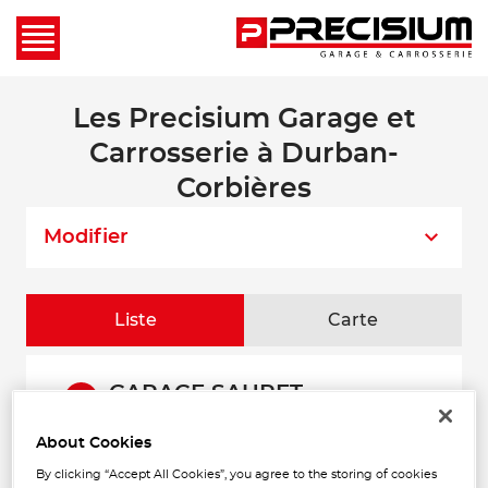
Les Precisium Garage et
Carrosserie à Durban-
Corbières
Modifier
Liste
Carte
GARAGE SAURET
1
Chemin Saint Marc
11360 DURBAN CORBIERES
About Cookies
649 m
Fermé aujourd'hui
By clicking “Accept All Cookies”, you agree to the storing of cookies