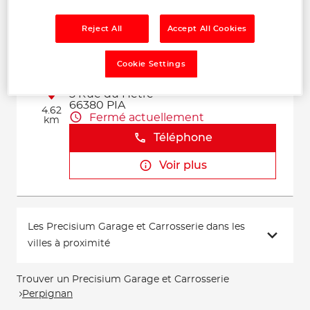
Voir plus
Reject All
Accept All Cookies
Cookie Settings
CARROSSERIE PIANENCQUE
2
5 Rue du Hetre
66380 PIA
4.62
Fermé actuellement
km
Téléphone
Voir plus
Les Precisium Garage et Carrosserie dans les
villes à proximité
Trouver un Precisium Garage et Carrosserie
Perpignan