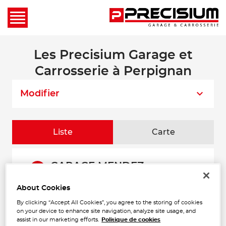
Les Precisium Garage et
Carrosserie à Perpignan
Modifier
Liste
Carte
GARAGE MENDEZ
1
BALEARES
About Cookies
13 RUE PAUL ARENE
1.05
66000 PERPIGNAN
km
By clicking “Accept All Cookies”, you agree to the storing of cookies
Fermé actuellement
on your device to enhance site navigation, analyze site usage, and
Téléphone
assist in our marketing efforts.
Politique de cookies