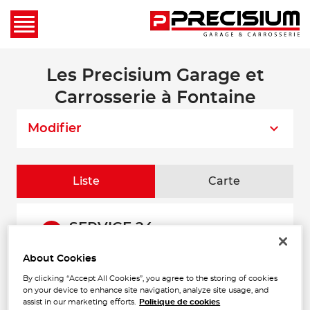
Les Precisium Garage et
Carrosserie à Fontaine
Modifier
Liste
Carte
SERVICE 24
1
6 B Rue de Chamechaude
38360 SASSENAGE
About Cookies
1.57 km
Ouvert 08:00 - 12:00 et 14:00 -
17:30
By clicking “Accept All Cookies”, you agree to the storing of cookies
on your device to enhance site navigation, analyze site usage, and
Téléphone
assist in our marketing efforts.
Politique de cookies