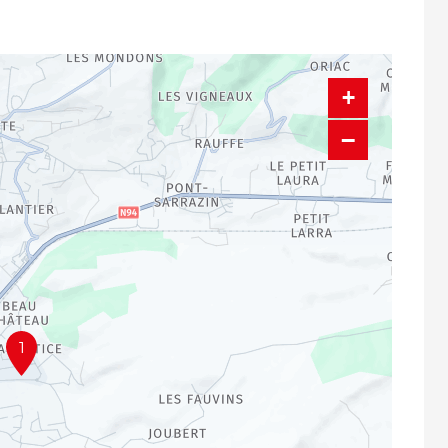
+
−
1