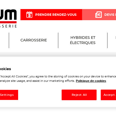
PRENDRE RENDEZ-VOUS
DEVIS 
HYBRIDES ET
CARROSSERIE
ÉLECTRIQUES
ookies
cisium Garage et Carrosser
 “Accept All Cookies”, you agree to the storing of cookies on your device to enhance
analyze site usage, and assist in our marketing efforts.
Politique de cookies
 Settings
Reject All
Accept 