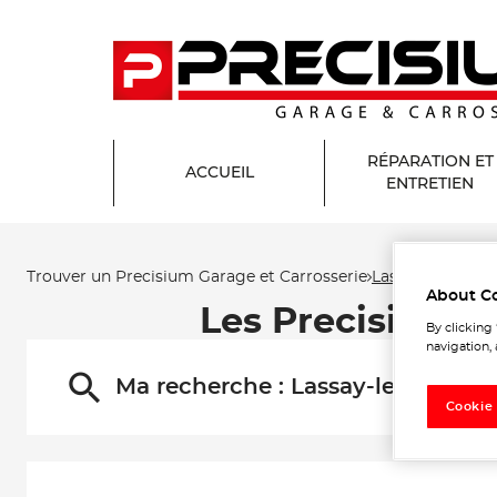
RÉPARATION ET
ACCUEIL
ENTRETIEN
Trouver un Precisium Garage et Carrosserie
Lassay-les-Chât
About C
Les Precisium G
By clicking
navigation, 
Ma recherche :
Lassay-les-Châte
Cookie