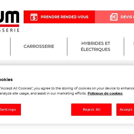
PRENDRE RENDEZ-VOUS
DEVIS 
HYBRIDES ET
CARROSSERIE
ÉLECTRIQUES
eaux
ookies
arage et Carrosserie à Las
 “Accept All Cookies”, you agree to the storing of cookies on your device to enhance
analyze site usage, and assist in our marketing efforts.
Politique de cookies
aux
 Settings
Reject All
Accept 