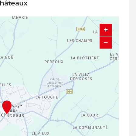
Châteaux
+
−
1