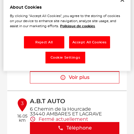
Téléphone
About Cookies
Voir plus
By clicking “Accept All Cookies”, you agree to the storing of cookies
on your device to enhance site navigation, analyze site usage, and
assist in our marketing efforts.
Politique de cookies
UTIL SERVICES
2
Reject All
Accept All Cookies
9 Rue du Carbouney
33560 CARBON BLANC
14.12
Fermé actuellement
Cookie Settings
km
Téléphone
Voir plus
A.B.T AUTO
3
6 Chemin de la Hourcade
33440 AMBARES ET LAGRAVE
16.05
Fermé actuellement
km
Téléphone