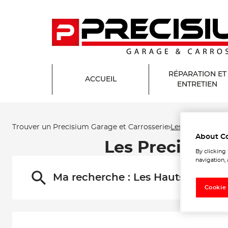
RÉPARATION ET
ACCUEIL
ENTRETIEN
Trouver un Precisium Garage et Carrosserie
Les Hauts-de-C
About C
Les Precisium
By clicking
navigation, 
Ma recherche :
Les Hauts-de-Cau
Cookie