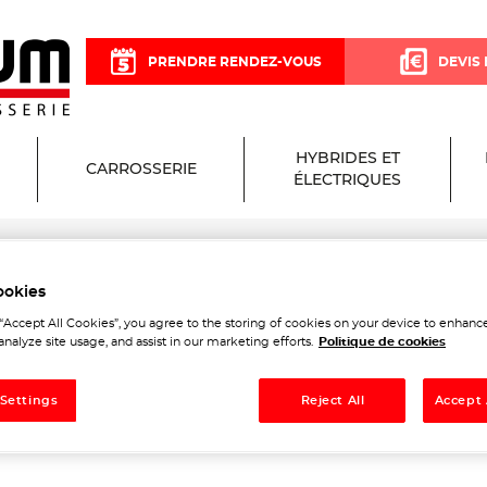
PRENDRE RENDEZ-VOUS
DEVIS 
HYBRIDES ET
CARROSSERIE
ÉLECTRIQUES
aux
ookies
 Garage et Carrosserie aux
 “Accept All Cookies”, you agree to the storing of cookies on your device to enhance
analyze site usage, and assist in our marketing efforts.
Politique de cookies
x
 Settings
Reject All
Accept 