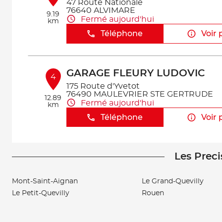
47 Route Nationale
76640 ALVIMARE
9.19
Fermé aujourd'hui
km
Téléphone
Voir 
GARAGE FLEURY LUDOVIC
4
175 Route d'Yvetot
76490 MAULEVRIER STE GERTRUDE
12.89
Fermé aujourd'hui
km
Téléphone
Voir 
Les Preci
GDA
5
240 RTE DES CHOUQUETS
76640 HATTENVILLE
Mont-Saint-Aignan
Le Grand-Quevilly
14.1 km
Ouvert 08:00 - 12:00 et 13:30 - 18:30
Le Petit-Quevilly
Rouen
Téléphone
Voir 