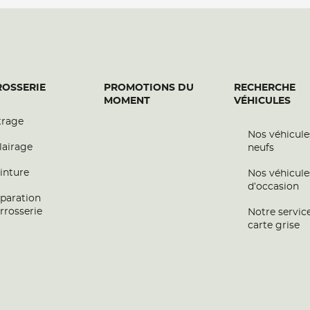
N
plus
OSSERIE
PROMOTIONS DU
RECHERCHE
MOMENT
VÉHICULES
trage
Nos véhicule
lairage
neufs
inture
Nos véhicule
d’occasion
paration
plus
rrosserie
Notre servic
carte grise
R