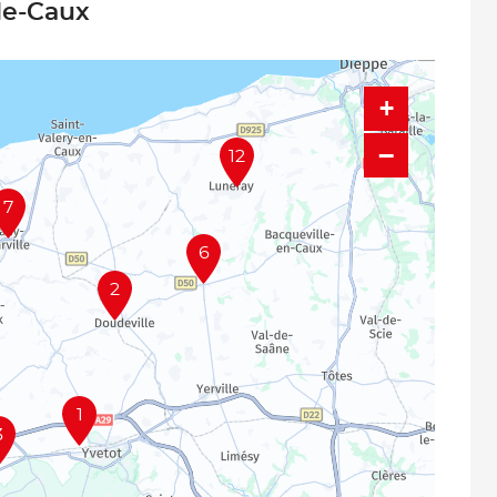
de-Caux
+
−
12
7
6
2
1
3