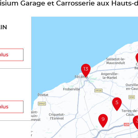
cisium Garage et Carrosserie aux Hauts-
IN
plus
13
5
plus
9