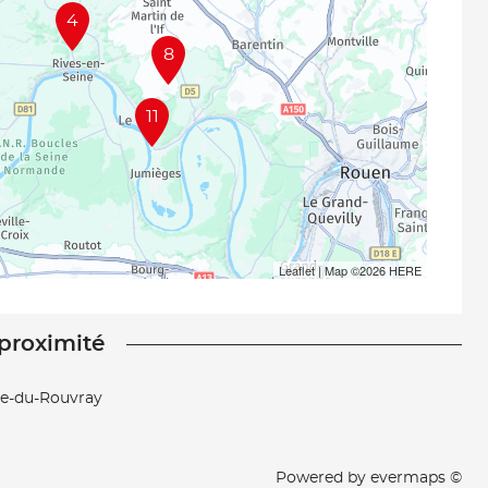
4
8
11
Leaflet
| Map ©2026
HERE
 proximité
ne-du-Rouvray
Powered by
evermaps ©