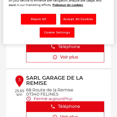
on your device to enhance site navigation, analyze site usage, and
Voir plus
assist in our marketing efforts.
Politique de cookies
Reject All
Accept All Cookies
LOIRE AUTO MOBILE
2
34 Route de Bonson
Cookie Settings
42170 SAINT-JUST-SAINT-RAMBERT
20.68
Fermé aujourd'hui
km
Téléphone
Voir plus
SARL GARAGE DE LA
3
REMISE
68 Route de la Remise
25.65
07340 FELINES
km
Fermé aujourd'hui
Téléphone