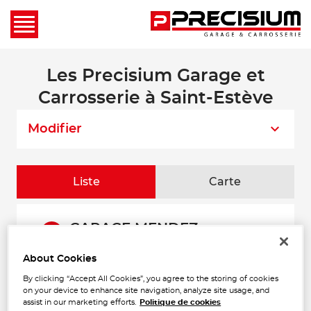
Les Precisium Garage et
Carrosserie à Saint-Estève
Modifier
Liste
Carte
GARAGE MENDEZ
1
BALEARES
About Cookies
13 RUE PAUL ARENE
4.51
66000 PERPIGNAN
km
By clicking “Accept All Cookies”, you agree to the storing of cookies
Fermé actuellement
on your device to enhance site navigation, analyze site usage, and
Téléphone
assist in our marketing efforts.
Politique de cookies