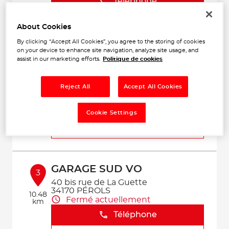
Téléphone
Voir plus
About Cookies
By clicking “Accept All Cookies”, you agree to the storing of cookies
on your device to enhance site navigation, analyze site usage, and
assist in our marketing efforts.
Politique de cookies
GARAGE VASSALLO
2
470 Avenue des Etats du Languedoc
34000 MONTPELLIER
Reject All
Accept All Cookies
5.74
Fermé aujourd'hui
km
Téléphone
Cookie Settings
Voir plus
GARAGE SUD VO
3
40 bis rue de La Guette
34170 PÉROLS
10.48
Fermé actuellement
km
Téléphone