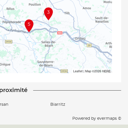
3
5
Leaflet
| Map ©2026
HERE
 proximité
rsan
Biarritz
Powered by
evermaps ©