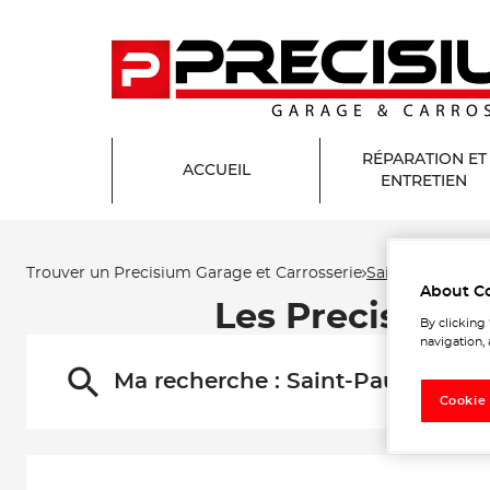
RÉPARATION ET
ACCUEIL
ENTRETIEN
Trouver un Precisium Garage et Carrosserie
Saint-Paul-lès-
About C
Les Precisium 
By clicking
navigation, 
Ma recherche :
Saint-Paul-lès-Da
Cookie