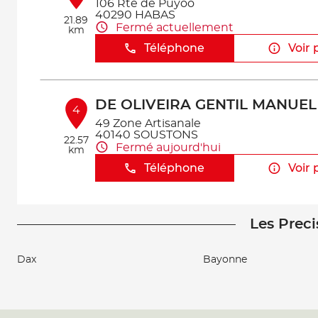
106 Rte de Puyoo
40290 HABAS
21.89
Fermé actuellement
km
Téléphone
Voir 
DE OLIVEIRA GENTIL MANUEL
4
49 Zone Artisanale
40140 SOUSTONS
22.57
Fermé aujourd'hui
km
Téléphone
Voir 
Les Preci
GARAGE CASTERA
5
Route de Salies
64270 CARRESSE CASSABER
Dax
Bayonne
24.24
Fermé actuellement
km
Téléphone
Voir 