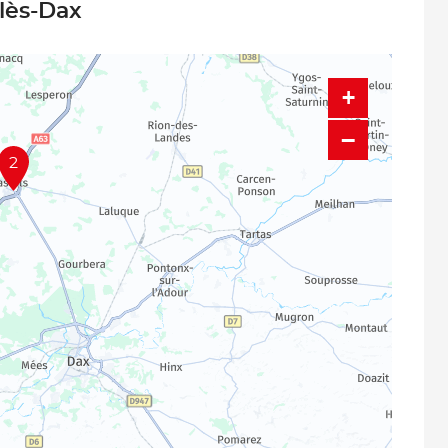
-lès-Dax
+
−
2