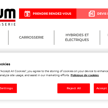
PRENDRE RENDEZ-VOUS
DEVIS 
HYBRIDES ET
CARROSSERIE
ÉLECTRIQUES
Dax
ookies
Garage et Carrosserie à Sai
 “Accept All Cookies”, you agree to the storing of cookies on your device to enhance
analyze site usage, and assist in our marketing efforts.
Politique de cookies
x
 Settings
Reject All
Accept 