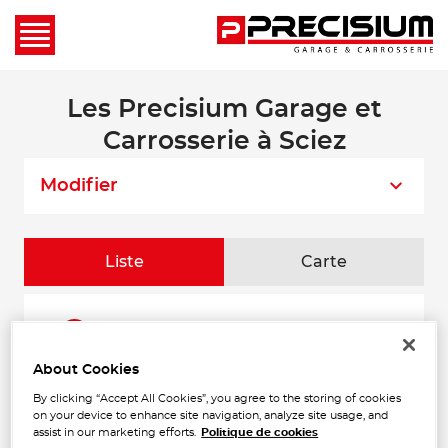
Les Precisium Garage et
Carrosserie à Sciez
Modifier
Liste
Carte
GARAGE DESMEULES
1
66 VOIE ROMAINE
74140 SCIEZ
About Cookies
2.38
Fermé actuellement
km
By clicking “Accept All Cookies”, you agree to the storing of cookies
Téléphone
on your device to enhance site navigation, analyze site usage, and
assist in our marketing efforts.
Politique de cookies