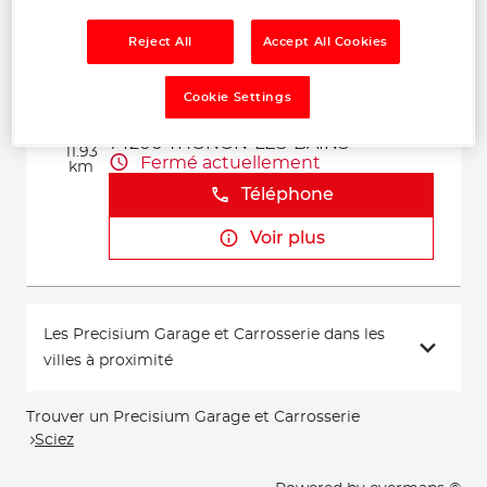
Voir plus
Reject All
Accept All Cookies
GARAGE A.T.S
Cookie Settings
2
2 ALLEE DU DELTA
74200 THONON-LES-BAINS
11.93
Fermé actuellement
km
Téléphone
Voir plus
Les Precisium Garage et Carrosserie dans les
villes à proximité
Trouver un Precisium Garage et Carrosserie
Sciez