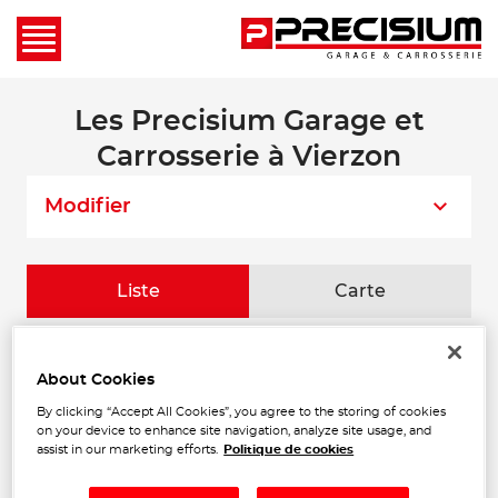
Les Precisium Garage et
Carrosserie à Vierzon
Modifier
Liste
Carte
MERCIER MECANIQUE &
1
About Cookies
CARROSSERIE
By clicking “Accept All Cookies”, you agree to the storing of cookies
86 Avenue d'Orleans
24.01
on your device to enhance site navigation, analyze site usage, and
41300 SALBRIS
km
assist in our marketing efforts.
Politique de cookies
Fermé actuellement
Téléphone