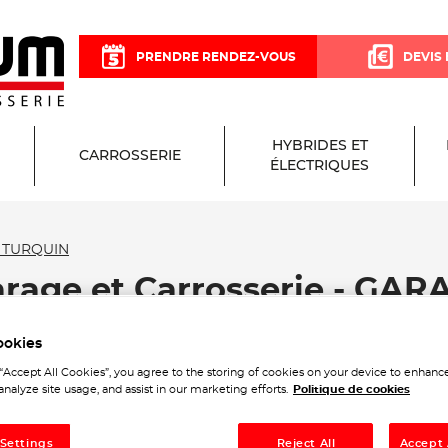
PRENDRE RENDEZ-VOUS
DEVIS 
HYBRIDES ET
CARROSSERIE
ÉLECTRIQUES
 TURQUIN
arage et Carrosserie - GA
ookies
 “Accept All Cookies”, you agree to the storing of cookies on your device to enhance
analyze site usage, and assist in our marketing efforts.
Politique de cookies
 Settings
Reject All
Accept 