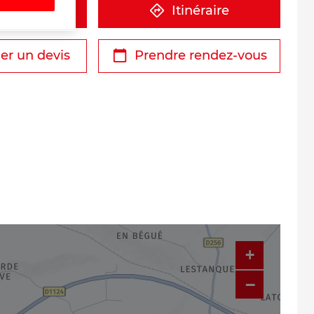
éphone
Itinéraire
r un devis
Prendre rendez-vous
+
−