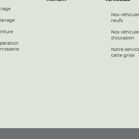
trage
Nos véhicule
lairage
neufs
inture
Nos véhicule
d’occasion
paration
rrosserie
Notre servic
carte grise