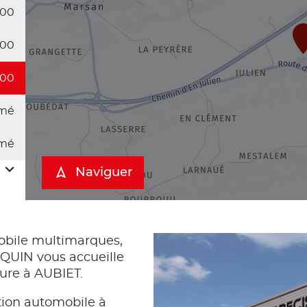
:00
:00
:00
mé
mé
Naviguer
bile multimarques,
UIN vous accueille
ture à AUBIET.
tion automobile à