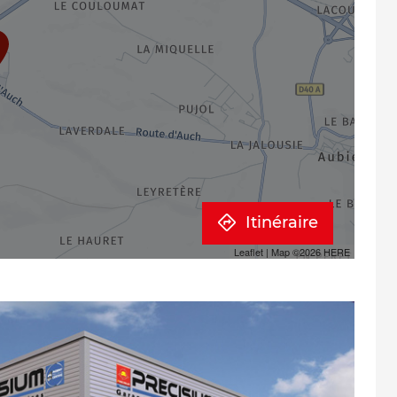
Itinéraire
Leaflet
| Map ©2026
HERE