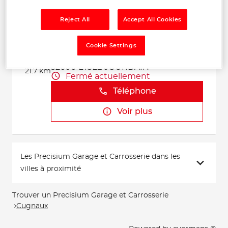
Voir plus
Reject All
Accept All Cookies
GARAGE JMT RACING
Cookie Settings
2
48 route de Grenade
32600 L'ISLE JOURDAIN
21.7 km
Fermé actuellement
Téléphone
Voir plus
Les Precisium Garage et Carrosserie dans les
villes à proximité
Trouver un Precisium Garage et Carrosserie
Cugnaux