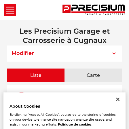
Les Precisium Garage et
Carrosserie à Cugnaux
Modifier
Liste
Carte
CARROSSERIE CAROZZANI
1
33 Chemin des Palanques Sud
31120 PORTET SUR GARONNE
About Cookies
4.49
Fermé actuellement
km
By clicking “Accept All Cookies”, you agree to the storing of cookies
Téléphone
on your device to enhance site navigation, analyze site usage, and
assist in our marketing efforts.
Politique de cookies