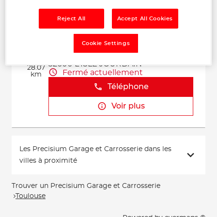
Voir plus
Reject All
Accept All Cookies
GARAGE JMT RACING
Cookie Settings
2
48 route de Grenade
32600 L'ISLE JOURDAIN
28.07
Fermé actuellement
km
Téléphone
Voir plus
Les Precisium Garage et Carrosserie dans les
villes à proximité
Trouver un Precisium Garage et Carrosserie
Toulouse