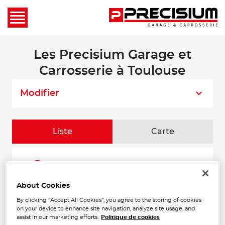
Les Precisium Garage et
Carrosserie à Toulouse
Modifier
Liste
Carte
CARROSSERIE CAROZZANI
1
33 Chemin des Palanques Sud
31120 PORTET SUR GARONNE
About Cookies
8.53
Fermé actuellement
km
By clicking “Accept All Cookies”, you agree to the storing of cookies
Téléphone
on your device to enhance site navigation, analyze site usage, and
assist in our marketing efforts.
Politique de cookies