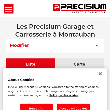
Les Precisium Garage et
Carrosserie à Montauban
Modifier
Liste
Carte
Il n'y a aucun Precisium Garage et
About Cookies
Carrosserie dans votre zone de recherche.
By clicking “Accept All Cookies”, you agree to the storing of cookies
Veuillez chercher dans les villes à
on your device to enhance site navigation, analyze site usage, and
proximité.
assist in our marketing efforts.
Politique de cookies
Reject All
Accept All Cookies