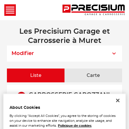
Les Precisium Garage et
Carrosserie à Muret
Modifier
Liste
Carte
CARROSSERIE CAROZZANI
1
33 Chemin des Palanques Sud
31120 PORTET SUR GARONNE
About Cookies
10.45
Ouvert 08:00 - 12:00 et 14:00 -
km
18:00
By clicking “Accept All Cookies”, you agree to the storing of cookies
on your device to enhance site navigation, analyze site usage, and
Téléphone
assist in our marketing efforts.
Politique de cookies