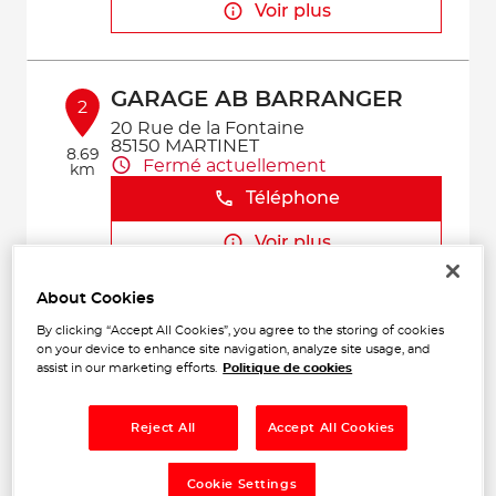
Voir plus
GARAGE AB BARRANGER
2
20 Rue de la Fontaine
85150 MARTINET
8.69
Fermé actuellement
km
Téléphone
Voir plus
About Cookies
OUEST GARAGE SERVICE
By clicking “Accept All Cookies”, you agree to the storing of cookies
3
on your device to enhance site navigation, analyze site usage, and
16 La Pinsonniere
assist in our marketing efforts.
Politique de cookies
85190 VENANSAULT
10.03
Fermé actuellement
km
Téléphone
Reject All
Accept All Cookies
Voir plus
Cookie Settings