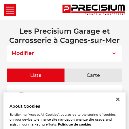
Les Precisium Garage et
Carrosserie à Cagnes-sur-Mer
Modifier
Liste
Carte
GARAGE GRIMALDI
1
26 Boulevard Paul Montel
06200 NICE
About Cookies
4.87
Fermé actuellement
km
By clicking “Accept All Cookies”, you agree to the storing of cookies
Téléphone
on your device to enhance site navigation, analyze site usage, and
assist in our marketing efforts.
Politique de cookies