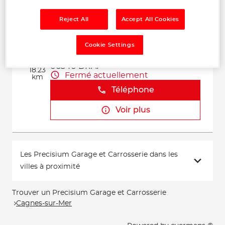
Voir plus
Reject All
Accept All Cookies
GARAGE CHABRIERE
Cookie Settings
2
Plan de Rimont
06340 DRAP
18.23
Fermé actuellement
km
Téléphone
Voir plus
Les Precisium Garage et Carrosserie dans les
villes à proximité
Trouver un Precisium Garage et Carrosserie
Cagnes-sur-Mer