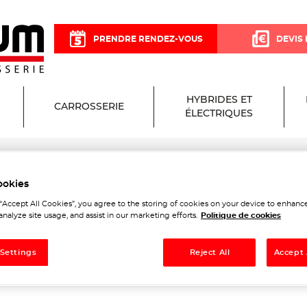
PRENDRE RENDEZ-VOUS
DEVIS 
HYBRIDES ET
CARROSSERIE
ÉLECTRIQUES
ookies
cisium Garage et Carrosseri
 “Accept All Cookies”, you agree to the storing of cookies on your device to enhance
analyze site usage, and assist in our marketing efforts.
Politique de cookies
 Settings
Reject All
Accept 