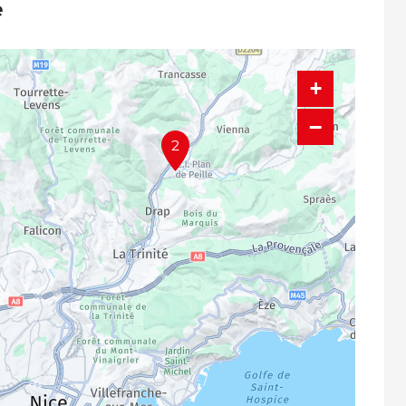
e
+
−
2