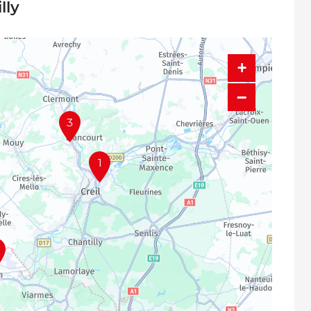
lly
+
−
3
1