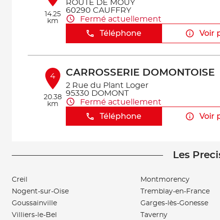
ROUTE DE MOUY
60290 CAUFFRY
14.25
Fermé actuellement
km
Téléphone
Voir 
CARROSSERIE DOMONTOISE
4
2 Rue du Plant Loger
95330 DOMONT
20.38
Fermé actuellement
km
Téléphone
Voir 
Les Preci
GARAGE DU STADE
5
35 AVENUE DU LYCEE
95330 DOMONT
Creil
Montmorency
20.72
Fermé actuellement
km
Nogent-sur-Oise
Tremblay-en-France
Téléphone
Voir 
Goussainville
Garges-lès-Gonesse
Villiers-le-Bel
Taverny