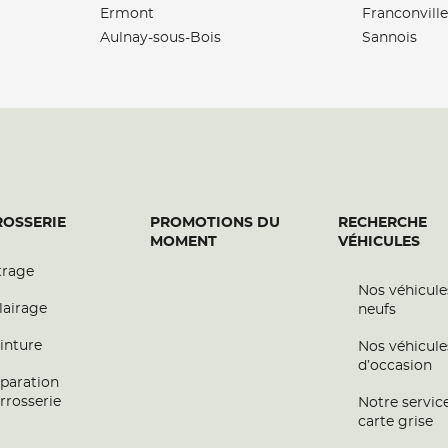
Ermont
Franconville
Aulnay-sous-Bois
Sannois
plus
OSSERIE
PROMOTIONS DU
RECHERCHE
MOMENT
VÉHICULES
trage
Nos véhicule
plus
lairage
neufs
inture
Nos véhicule
d’occasion
paration
rrosserie
Notre servic
carte grise