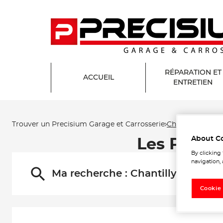
RÉPARATION ET
ACCUEIL
ENTRETIEN
Trouver un Precisium Garage et Carrosserie
Chantilly
About C
Les Precis
By clicking
navigation, 
Ma recherche :
Chantilly
Cookie