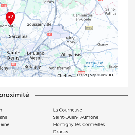
x2
Leaflet
| Map ©2026
HERE
 proximité
n
La Courneuve
snil
Saint-Ouen-l'Aumône
Seine
Montigny-lès-Cormeilles
Drancy