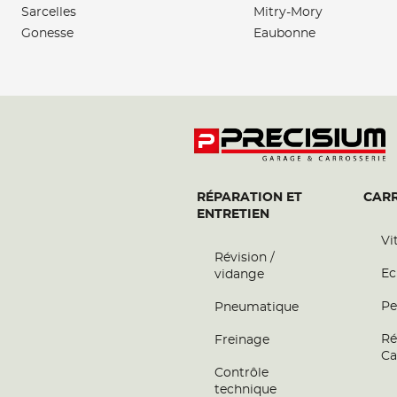
Sarcelles
Mitry-Mory
GARAGE DE BEAUCHAMP
Gonesse
Eaubonne
6
51 Avenue du Général Leclerc
95250 BEAUCHAMP
27.79
Fermé aujourd'hui
km
Téléphone
Voir 
IDF ELECTRONIQUE CAR
7
RÉPARATION ET
CARR
63 Rue des Jardins
ENTRETIEN
95480 PIERRELAYE
29.34
Fermé actuellement
km
Vi
Révision /
Téléphone
Voir 
Ec
vidange
Pe
Pneumatique
Ré
Freinage
Ca
Contrôle
technique