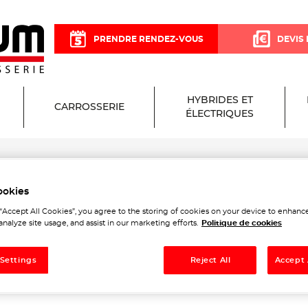
PRENDRE RENDEZ-VOUS
DEVIS 
HYBRIDES ET
CARROSSERIE
ÉLECTRIQUES
ookies
ium Garage et Carrosserie 
 “Accept All Cookies”, you agree to the storing of cookies on your device to enhance
analyze site usage, and assist in our marketing efforts.
Politique de cookies
 Settings
Reject All
Accept 