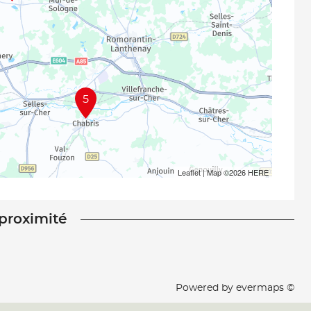
5
Leaflet
| Map ©2026
HERE
 proximité
Powered by
evermaps ©