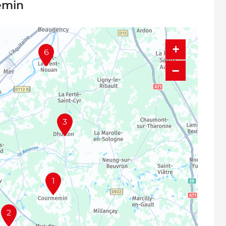
emin
+
6
−
3
1
2