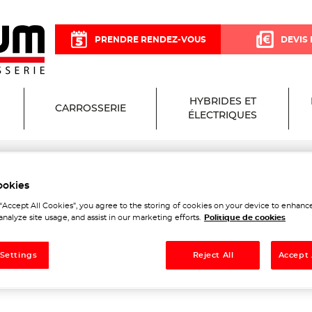
PRENDRE RENDEZ-VOUS
DEVIS 
HYBRIDES ET
CARROSSERIE
ÉLECTRIQUES
ookies
um Garage et Carrosserie
 “Accept All Cookies”, you agree to the storing of cookies on your device to enhance
analyze site usage, and assist in our marketing efforts.
Politique de cookies
 Settings
Reject All
Accept 