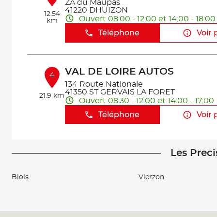
ZA du Maupas
41220 DHUIZON
12.54
Ouvert 08:00 - 12:00 et 14:00 - 18:00
km
Téléphone
Voir 
VAL DE LOIRE AUTOS
4
134 Route Nationale
41350 ST GERVAIS LA FORET
21.9 km
Ouvert 08:30 - 12:00 et 14:00 - 17:00
Téléphone
Voir 
Les Preci
CHABRIS AUTOMOBILES
5
29 Rue du Pont
36210 CHABRIS
Blois
Vierzon
23.89
Fermé aujourd'hui
km
Téléphone
Voir 