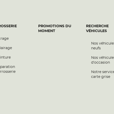
OSSERIE
PROMOTIONS DU
RECHERCHE
MOMENT
VÉHICULES
plus
trage
Nos véhicule
lairage
neufs
inture
Nos véhicule
d’occasion
paration
rrosserie
Notre servic
carte grise