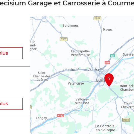
recisium Garage et Carrosserie à Courm
plus
4
plus