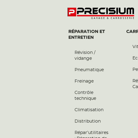
CENTRAL'AUTO 41
6
Chemin du Petit Four
41220 ST LAURENT NOUAN
26.53
Ouvert 09:00 - 12:00 et 14:00 - 18:00
km
RÉPARATION ET
CARR
ENTRETIEN
Téléphone
Voir 
Vi
Révision /
Ec
vidange
Pe
Pneumatique
Ré
Freinage
Ca
Contrôle
technique
Climatisation
Distribution
Répar’utilitaires