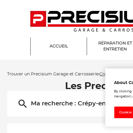
RÉPARATION ET
ACCUEIL
ENTRETIEN
Trouver un Precisium Garage et Carrosserie
Crépy-en-Valois
About C
Les Precisium
By clicking
navigation, 
Ma recherche :
Crépy-en-Valois
Cookie