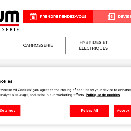
PRENDRE RENDEZ-VOUS
DEVIS 
HYBRIDES ET
CARROSSERIE
ÉLECTRIQUES
ookies
 Garage et Carrosserie à C
 “Accept All Cookies”, you agree to the storing of cookies on your device to enhance
analyze site usage, and assist in our marketing efforts.
Politique de cookies
 Settings
Reject All
Accept 