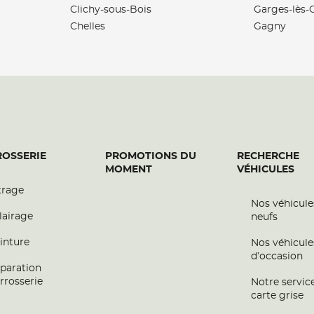
Clichy-sous-Bois
Garges-lès-
Chelles
Gagny
OSSERIE
PROMOTIONS DU
RECHERCHE
MOMENT
VÉHICULES
trage
Nos véhicule
lairage
neufs
inture
Nos véhicule
d’occasion
paration
rrosserie
Notre servic
carte grise