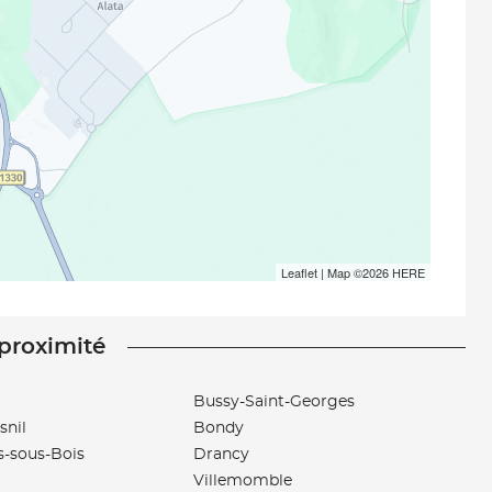
Leaflet
| Map ©2026
HERE
 proximité
Bussy-Saint-Georges
snil
Bondy
s-sous-Bois
Drancy
Villemomble