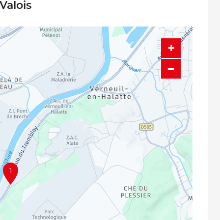
Valois
+
−
1