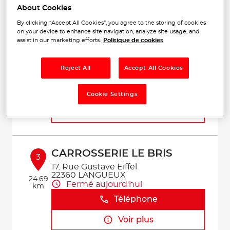
Voir plus
About Cookies
By clicking “Accept All Cookies”, you agree to the storing of cookies
on your device to enhance site navigation, analyze site usage, and
assist in our marketing efforts.
Politique de cookies
GARAGE DELAMAIRE
2
24 Route de l'Arguenon
22130 CREHEN
Reject All
Accept All Cookies
21.45
Fermé aujourd'hui
km
Téléphone
Cookie Settings
Voir plus
CARROSSERIE LE BRIS
3
17. Rue Gustave Eiffel
22360 LANGUEUX
24.69
Fermé aujourd'hui
km
Téléphone
Voir plus