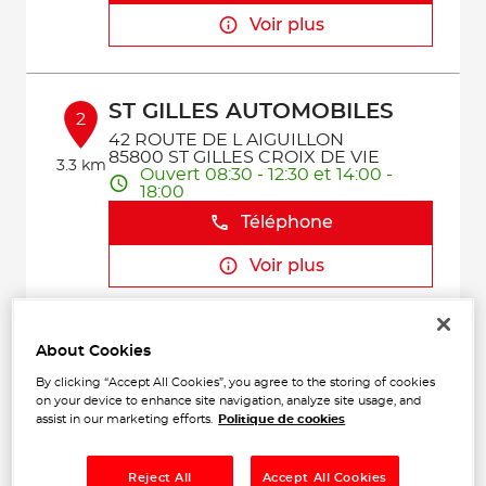
Voir plus
ST GILLES AUTOMOBILES
2
42 ROUTE DE L AIGUILLON
85800 ST GILLES CROIX DE VIE
3.3 km
Ouvert 08:30 - 12:30 et 14:00 -
18:00
Téléphone
Voir plus
GARAGE SARL BILLON
About Cookies
3
35 Avenue de la Rousselotiere
By clicking “Accept All Cookies”, you agree to the storing of cookies
85270 ST HILAIRE DE RIEZ
on your device to enhance site navigation, analyze site usage, and
3.75
Ouvert 08:00 - 12:00 et 14:00 -
assist in our marketing efforts.
Politique de cookies
km
18:00
Téléphone
Reject All
Accept All Cookies