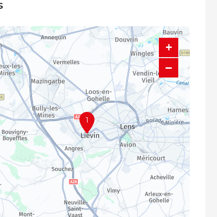
s
+
−
1