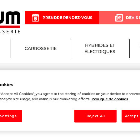
PRENDRE RENDEZ-VOUS
DEVIS 
HYBRIDES ET
CARROSSERIE
ÉLECTRIQUES
ookies
cisium Garage et Carrosseri
 “Accept All Cookies”, you agree to the storing of cookies on your device to enhance
analyze site usage, and assist in our marketing efforts.
Politique de cookies
 Settings
Reject All
Accept 