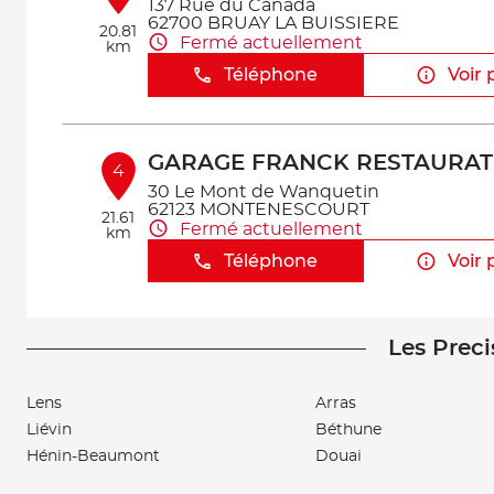
137 Rue du Canada
62700 BRUAY LA BUISSIERE
20.81
Fermé actuellement
km
Téléphone
Voir 
GARAGE FRANCK RESTAURAT
4
30 Le Mont de Wanquetin
62123 MONTENESCOURT
21.61
Fermé actuellement
km
Téléphone
Voir 
Les Preci
Lens
Arras
Liévin
Béthune
Hénin-Beaumont
Douai