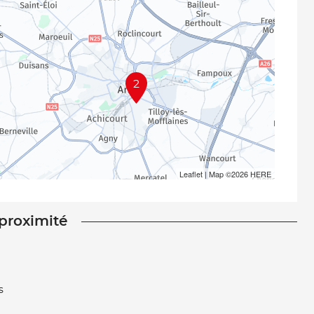
2
Leaflet
| Map ©2026
HERE
 proximité
s