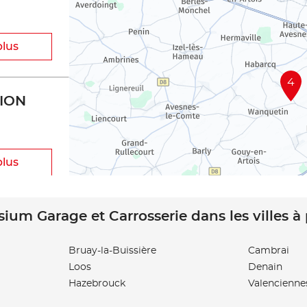
plus
4
ION
plus
sium Garage et Carrosserie dans les villes à
Bruay-la-Buissière
Cambrai
Loos
Denain
Hazebrouck
Valencienne