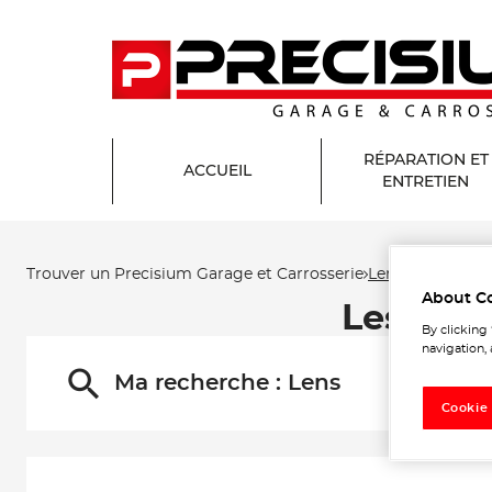
RÉPARATION ET
ACCUEIL
ENTRETIEN
Trouver un Precisium Garage et Carrosserie
Lens
About C
Les Pre
By clicking
navigation, 
Ma recherche :
Lens
Cookie