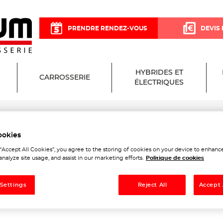
PRENDRE RENDEZ-VOUS
DEVIS 
HYBRIDES ET
CARROSSERIE
ÉLECTRIQUES
ookies
cisium Garage et Carrosseri
 “Accept All Cookies”, you agree to the storing of cookies on your device to enhance
analyze site usage, and assist in our marketing efforts.
Politique de cookies
 Settings
Reject All
Accept 