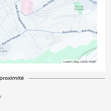
Leaflet
| Map ©2026
HERE
 proximité
s