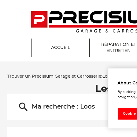
RÉPARATION ET
ACCUEIL
ENTRETIEN
Trouver un Precisium Garage et Carrosserie
Loos
About C
Les Pre
By clicking
navigation, 
Ma recherche :
Loos
Cookie