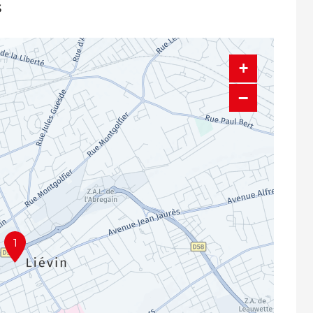
s
+
−
1