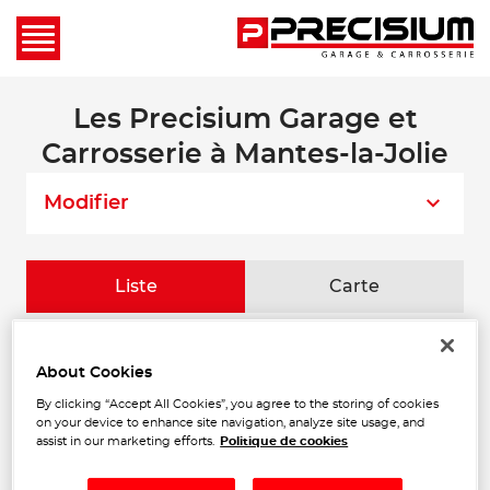
Les Precisium Garage et
Carrosserie à Mantes-la-Jolie
Modifier
Liste
Carte
FORMULE PRO
1
About Cookies
ZAC du Moulin à Vent
95650 PUISEUX PONTOISE
By clicking “Accept All Cookies”, you agree to the storing of cookies
23.72
Ouvert 08:30 - 12:30 et 14:00 -
on your device to enhance site navigation, analyze site usage, and
km
18:30
assist in our marketing efforts.
Politique de cookies
Téléphone