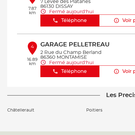
7 Levée des Platanes
86130 DISSAY
7.87
Fermé aujourd'hui
km
Téléphone
Voir 
GARAGE PELLETREAU
4
2 Rue du Champ Berland
86360 MONTAMISE
16.89
Fermé aujourd'hui
km
Téléphone
Voir 
Les Preci
GARAGE FRERET & ASSOCIÉS
5
176 Rue du Fg du Pont Neuf
86000 POITIERS
Châtellerault
Poitiers
22.72
Fermé aujourd'hui
km
Téléphone
Voir 