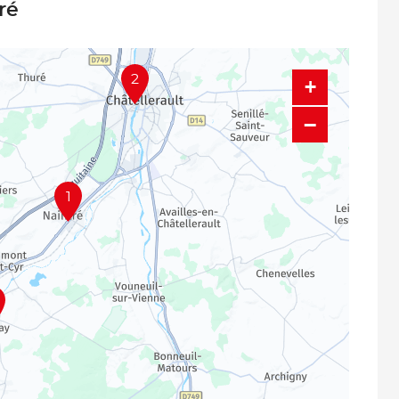
ré
2
+
−
1