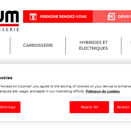
PRENDRE RENDEZ-VOUS
DEVIS 
HYBRIDES ET
CARROSSERIE
ÉLECTRIQUES
ookies
sium Garage et Carrosserie
 “Accept All Cookies”, you agree to the storing of cookies on your device to enhance
analyze site usage, and assist in our marketing efforts.
Politique de cookies
 Settings
Reject All
Accept 