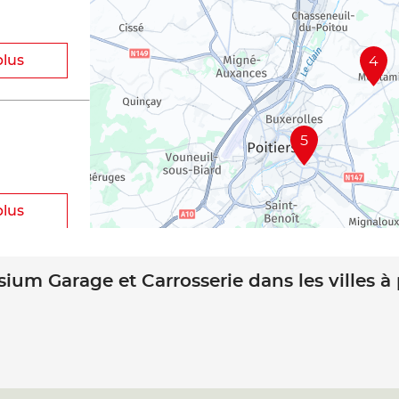
plus
4
5
plus
sium Garage et Carrosserie dans les villes à
plus