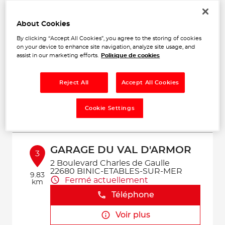
Voir plus
About Cookies
By clicking “Accept All Cookies”, you agree to the storing of cookies
GARAGE LAINE
on your device to enhance site navigation, analyze site usage, and
2
assist in our marketing efforts.
Politique de cookies
34 Rue des Châtelets
22950 TREGUEUX
8.32
Fermé actuellement
km
Reject All
Accept All Cookies
Téléphone
Cookie Settings
Voir plus
GARAGE DU VAL D'ARMOR
3
2 Boulevard Charles de Gaulle
22680 BINIC-ETABLES-SUR-MER
9.83
Fermé actuellement
km
Téléphone
Voir plus