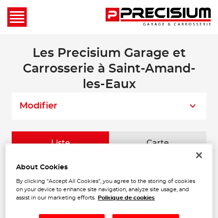
Les Precisium Garage et
Carrosserie à Saint-Amand-
les-Eaux
Modifier
Liste
Carte
About Cookies
CARROSSERIE CAROCCAS
1
By clicking “Accept All Cookies”, you agree to the storing of cookies
11 Route Nationale
on your device to enhance site navigation, analyze site usage, and
59530 LOUVIGNIES-QUESNOY
assist in our marketing efforts.
Politique de cookies
28.65
Fermé aujourd'hui
km