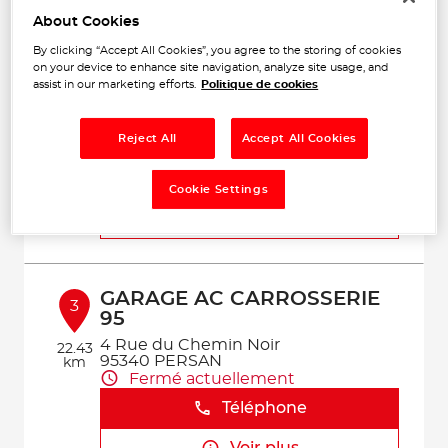
Voir plus
About Cookies
By clicking “Accept All Cookies”, you agree to the storing of cookies
on your device to enhance site navigation, analyze site usage, and
assist in our marketing efforts.
Politique de cookies
AUTO SERVICE
2
ROUTE DE MOUY
60290 CAUFFRY
16.75
Reject All
Accept All Cookies
Fermé actuellement
km
Téléphone
Cookie Settings
Voir plus
GARAGE AC CARROSSERIE
3
95
4 Rue du Chemin Noir
22.43
95340 PERSAN
km
Fermé actuellement
Téléphone