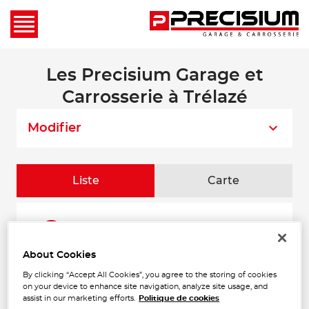
Les Precisium Garage et
Carrosserie à Trélazé
Modifier
Liste
Carte
AUTO SOLUTIONS
1
7 RUE DES FRERES MONTGOLFIER
49240 AVRILLE
About Cookies
10.67
Fermé actuellement
km
By clicking “Accept All Cookies”, you agree to the storing of cookies
Téléphone
on your device to enhance site navigation, analyze site usage, and
assist in our marketing efforts.
Politique de cookies