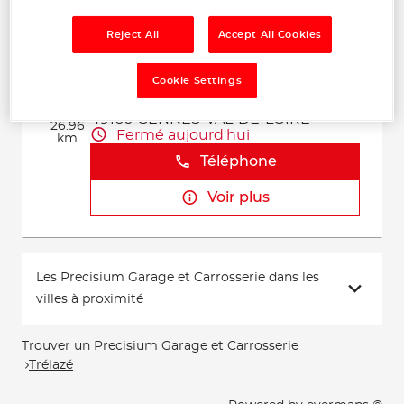
Voir plus
Reject All
Accept All Cookies
MECA'NONO
Cookie Settings
2
3 RUE DES VALLEROTS
49160 GENNES-VAL-DE-LOIRE
26.96
Fermé aujourd'hui
km
Téléphone
Voir plus
Les Precisium Garage et Carrosserie dans les
villes à proximité
Trouver un Precisium Garage et Carrosserie
Trélazé