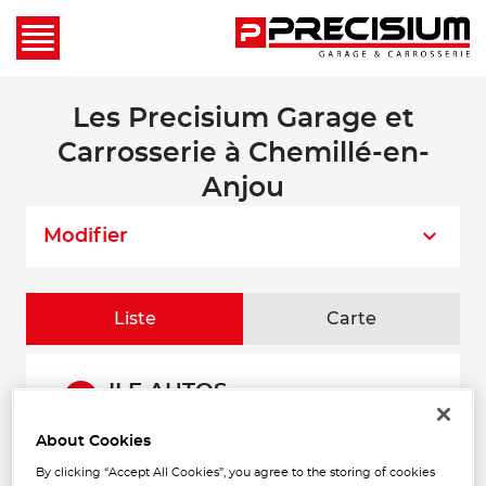
Les Precisium Garage et
Carrosserie à Chemillé-en-
Anjou
Modifier
Liste
Carte
ILF AUTOS
1
TOURNEBRIDE
49123 INGRANDES
About Cookies
26.5
Fermé aujourd'hui
km
By clicking “Accept All Cookies”, you agree to the storing of cookies