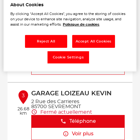
Voir plus
About Cookies
By clicking “Accept All Cookies”, you agree to the storing of cookies
on your device to enhance site navigation, analyze site usage, and
assist in our marketing efforts.
Politique de cookies
GARAGE DU CENTRE
2
33 RUE FRANCOIS NICOLAS
85500 CHANVERRIE
Reject All
Accept All Cookies
16.8
Fermé actuellement
km
Téléphone
Cookie Settings
Voir plus
GARAGE LOIZEAU KEVIN
3
2 Rue des Carrieres
85700 SEVREMONT
26.68
Fermé actuellement
km
Téléphone
Voir plus