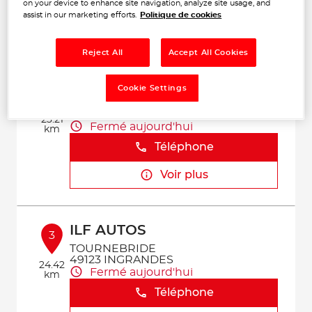
Téléphone
on your device to enhance site navigation, analyze site usage, and
assist in our marketing efforts.
Politique de cookies
Voir plus
Reject All
Accept All Cookies
GARAGE DE L'HORIZON
Cookie Settings
2
Rue de l'Avenir
85130 LA GAUBRETIERE
23.21
Fermé aujourd'hui
km
Téléphone
Voir plus
ILF AUTOS
3
TOURNEBRIDE
49123 INGRANDES
24.42
Fermé aujourd'hui
km
Téléphone