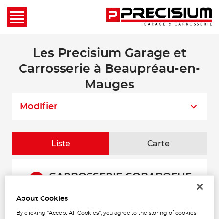
Les Precisium Garage et
Carrosserie à Beaupréau-en-
Mauges
Modifier
Liste
Carte
CARROSSERIE CORABOEUF
1
ZA de Ribotte
49410 ST FLORENT LE VIEIL
About Cookies
17.15
Fermé aujourd'hui
km
By clicking “Accept All Cookies”, you agree to the storing of cookies