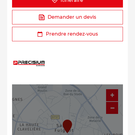
Itinéraire
Demander un devis
Prendre rendez-vous
+
−