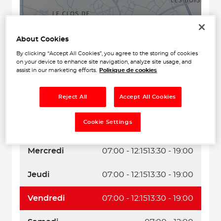
About Cookies
By clicking “Accept All Cookies”, you agree to the storing of cookies
Naviguer
Itinéraire
on your device to enhance site navigation, analyze site usage, and
assist in our marketing efforts.
Politique de cookies
Leaflet
| Map ©2026
HERE
Horaires d'ouverture
Reject All
Accept All Cookies
Lundi
07:00 - 12:15
13:30 - 19:00
Cookie Settings
Mardi
07:00 - 12:15
13:30 - 19:00
Mercredi
07:00 - 12:15
13:30 - 19:00
Jeudi
07:00 - 12:15
13:30 - 19:00
Vendredi
07:00 - 12:15
13:30 - 19:00