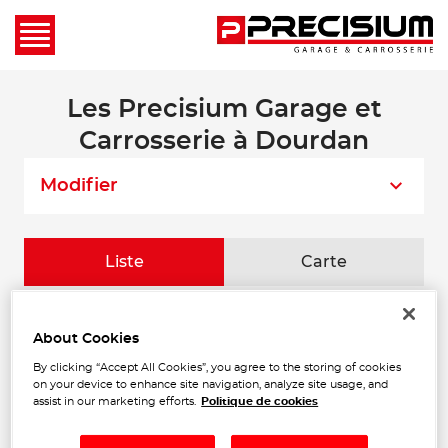
Les Precisium Garage et
Carrosserie à Dourdan
Modifier
Liste
Carte
GARAGE MOTORS 91
1
About Cookies
59 BOULEVARD DUBREUIL
By clicking “Accept All Cookies”, you agree to the storing of cookies
91400 ORSAY
22.26
on your device to enhance site navigation, analyze site usage, and
Fermé aujourd'hui
km
assist in our marketing efforts.
Politique de cookies
Téléphone