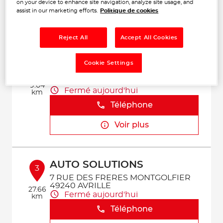
Téléphone
on your device to enhance site navigation, analyze site usage, and
assist in our marketing efforts.
Politique de cookies
Voir plus
Reject All
Accept All Cookies
CARROSSERIE CORABOEUF
Cookie Settings
2
ZA de Ribotte
49410 ST FLORENT LE VIEIL
9.04
Fermé aujourd'hui
km
Téléphone
Voir plus
AUTO SOLUTIONS
3
7 RUE DES FRERES MONTGOLFIER
49240 AVRILLE
27.66
Fermé aujourd'hui
km
Téléphone