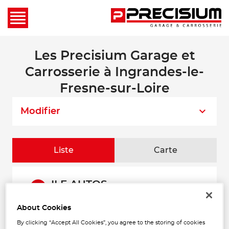
Les Precisium Garage et
Carrosserie à Ingrandes-le-
Fresne-sur-Loire
Modifier
Liste
Carte
ILF AUTOS
1
TOURNEBRIDE
49123 INGRANDES
About Cookies
1.27 km
Fermé aujourd'hui
By clicking “Accept All Cookies”, you agree to the storing of cookies